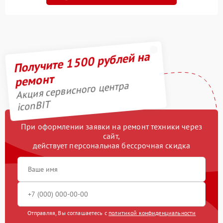
Замена колес
2500 рублей
Замена камеры
750 рублей
Получите 1500 рублей на
Гидроизоляция
1200 рублей
ремонт
Апгрейд
2000 рублей
Акция сервисного центра
iconBIT
Выравнивание колеса
900 рублей
При оформлении заявки на ремонт техники через
Выравнивание ступицы
1400 рублей
сайт,
действует персональная бессрочная скидка
Отправляя, Вы соглашаетесь с
политикой конфиденциальности