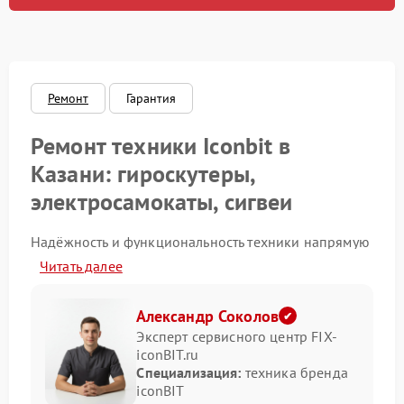
Ремонт
Гарантия
Ремонт техники Iconbit в
Казани: гироскутеры,
электросамокаты, сигвеи
Надёжность и функциональность техники напрямую
зависят от регулярного обслуживания и
Читать далее
своевременного ремонта. Продукция бренда
Iconbit пользуется устойчивым спросом среди
жителей Казани благодаря удобству, современному
Александр Соколов
дизайну и доступной цене. Тем не менее, даже
Эксперт сервисного центр FIX-
качественные устройства требуют
iconBIT.ru
профессионального технического вмешательства.
Специализация:
техника бренда
iconBIT
Обслуживание гироскутеров,