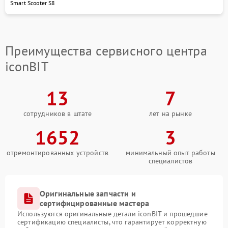
Smart Scooter S8
Гарантия на выполненные работы
Если вам необходим надежный сервисный центр
Iconbit в Казани, вы можете обратиться к нам по
адресу: улица Достоевского, 40. Для консультации и
Преимущества сервисного центра
записи на ремонт звоните по номеру +7 (843) 500-
48-62.
iconBIT
13
7
сотрудников в штате
лет на рынке
1652
3
отремонтированных устройств
минимальный опыт работы
специалистов
Оригинальные запчасти и
сертифицированные мастера
Используются оригинальные детали iconBIT и прошедшие
сертификацию специалисты, что гарантирует корректную