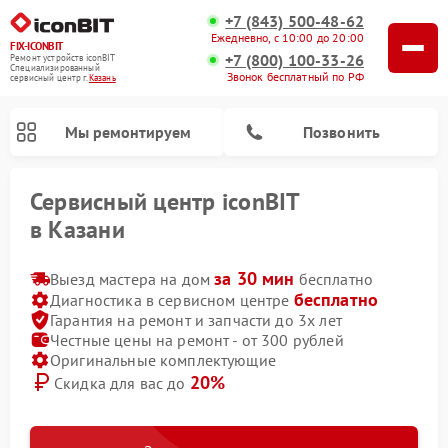
+7 (843) 500-48-62
Ежедневно, с 10:00 до 20:00
FIX-ICONBIT
+7 (800) 100-33-26
Ремонт устройств iconBIT
Специализированный
Звонок бесплатный по РФ
cервисный центр г.
Казань
Мы ремонтируем
Позвонить
Сервисный центр iconBIT
в Казани
за 30 мин
Выезд мастера на дом
бесплатно
Ремонт электросамокатов iconBIT
бесплатно
Диагностика в сервисном центре
Гарантия на ремонт и запчасти до 3х лет
Честные цены на ремонт - от 300 рублей
Оригинальные комплектующие
20%
Скидка для вас до