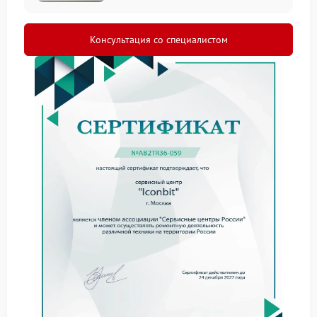
электросамокатов и сигвеев
Консультация со специалистом
Бренд выпускает широкий ассортимент
электротранспорта, включая гироскутеры, сигвеи и
электросамокаты. Эти устройства активно
эксплуатируются в городских условиях, что
приводит к естественному износу компонентов и
механических узлов. Наш сервисный центр Iconbit в
Казани оснащён специализированным
оборудованием для диагностики и ремонта всей
линейки техники данного производителя.
В процессе эксплуатации у владельцев часто
возникают следующие неисправности:
Выход из строя аккумуляторной батареи
Поломка мотор-колеса
Неисправность платы управления
Ошибки прошивки или сбои в работе
электроники
Механические повреждения корпуса и осей
Скрипы и люфты в рулевой колонке