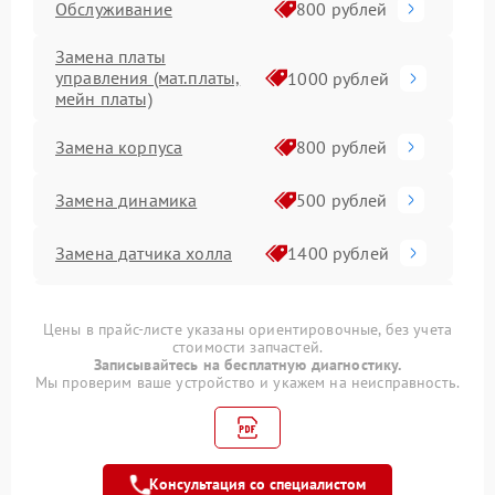
Обслуживание
800 рублей
Замена платы
управления (мат.платы,
1000 рублей
мейн платы)
Замена корпуса
800 рублей
Замена динамика
500 рублей
Замена датчика холла
1400 рублей
Ремонт гироскопа
600 рублей
Цены в прайс-листе указаны ориентировочные, без учета
стоимости запчастей.
Замена транзисторов
1500 рублей
Записывайтесь на бесплатную диагностику.
Мы проверим ваше устройство и укажем на неисправность.
Замена аккумулятора
1200 рублей
Прошивка
1200 рублей
Консультация со специалистом